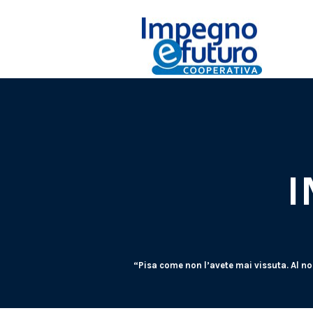
I
“Pisa come non l’avete mai vissuta. Al no