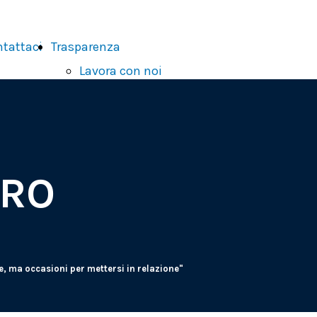
tattaci
Trasparenza
Lavora con noi
Contributi e
aiuti di Stato
Portale
Whistleblowing
URO
e, ma occasioni per mettersi in relazione"