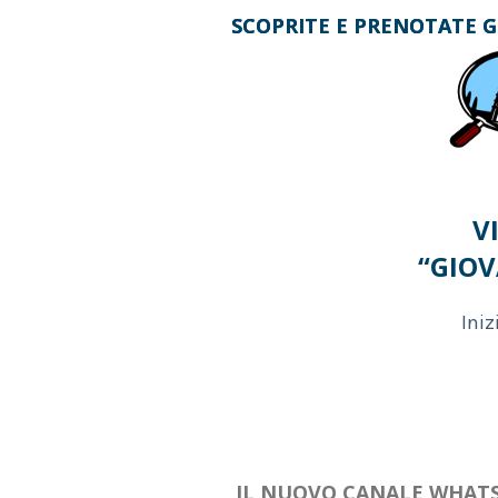
SCOPRITE E PRENOTATE G
SCOPRITE E PRENOTATE G
V
“GIOV
Iniz
IL NUOVO CANALE WHAT