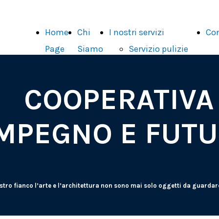
Home
Chi
I nostri servizi
Con
Page
Siamo
Servizio pulizie
Servizio
sorveglianza
COOPERATIVA
Attività
didattiche
MPEGNO E FUT
Organizzazione
e gestione
eventi
stro fianco l’arte e l’architettura non sono mai solo oggetti da guardar