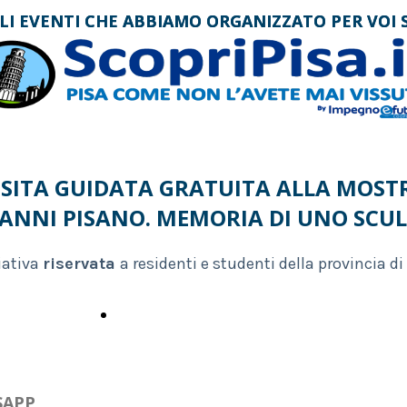
LI EVENTI CHE ABBIAMO ORGANIZZATO PER VOI
LI EVENTI CHE ABBIAMO ORGANIZZATO PER VOI
ISITA GUIDATA GRATUITA ALLA MOST
ANNI PISANO. MEMORIA DI UNO SCU
iativa
riservata
a residenti e studenti della provincia di
VAI AL CALENDARIO EVENTI
SAPP