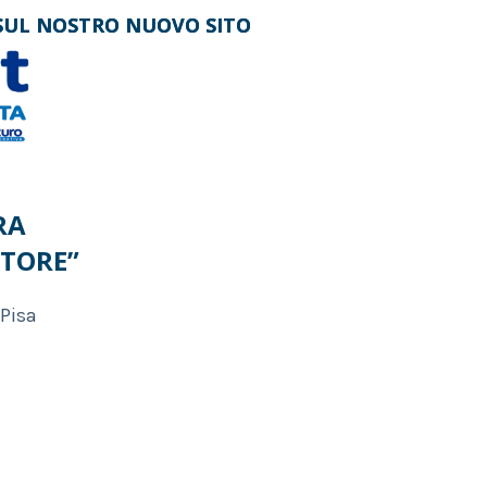
 SUL NOSTRO NUOVO SITO
 SUL NOSTRO NUOVO SITO
RA
LTORE”
 Pisa