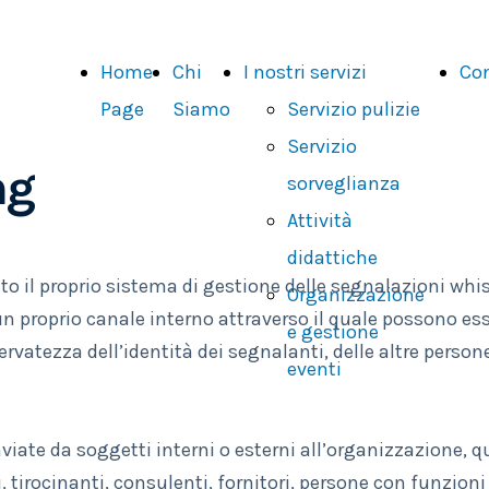
Home
Chi
I nostri servizi
Con
Page
Siamo
Servizio pulizie
Servizio
ng
sorveglianza
Attività
didattiche
il proprio sistema di gestione delle segnalazioni whist
Organizzazione
n proprio canale interno attraverso il quale possono ess
e gestione
rvatezza dell’identità dei segnalanti, delle altre person
eventi
viate da soggetti interni o esterni all’organizzazione, 
, tirocinanti, consulenti, fornitori, persone con funzion